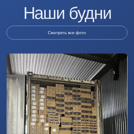
Контакты
+7 (952) 297-55-01
+7 (8152) 45-98-87
novstandart@yandex.ru
г. Мурманск,
г. Санкт-Петербург