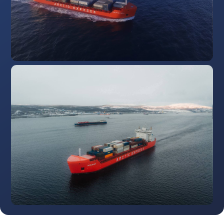
Подробнее
Клиентам
О нас
Направления
Полезный блог
Услуги
Наши будни
+7 (952) 297-55-01
+7 (8152) 45-98-87