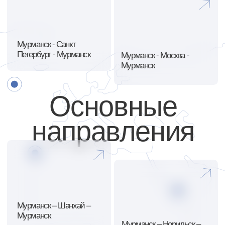
Мурманск – Красноярск
Мурманск – Роттердам –
– Мурманск
Мурманск
Более 23 лет
экспедиторской
деятельности
снабжение продуктами питания норильского
промышленного района
Парк контейнеров, контейнерные площадки в
Мурманске, Санкт-Петербурге и Москве, а так же
собственный парк контейнеровозов
Имеем собственные парки