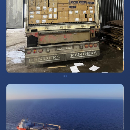
Время работы: 9:00 – 21:00
Остались вопросы или нужна
помощь с выбором?
Оставьте, пожалуйста, свои контакты, мы
перезвоним в ближайшее время
+7
Отправляя форму, я даю
согласие на обработку
персональных данных
.
Отправить